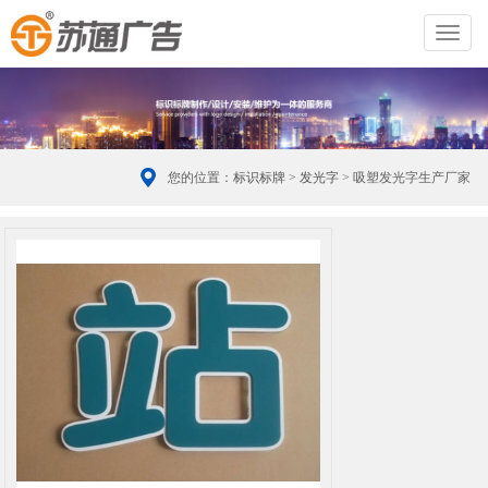
切
换
导
航
您的位置：
标识标牌
>
发光字
> 吸塑发光字生产厂家