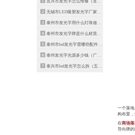
宜兴市发光字怎么维修（宜兴有哪些公...
无锡市LED吸塑发光字厂家树脂字怎么样...
泰州市发光字用什么灯珠做亮（led灯什...
泰州市发光字牌是什么材质（发光字有...
泰州市led发光字需哪些配件（发光字安...
泰州发光字光源多少钱（广告设计与制...
泰兴市led发光字怎么拆（五金店门头字
一个落地
构布置，
在
商场落
导向牌的