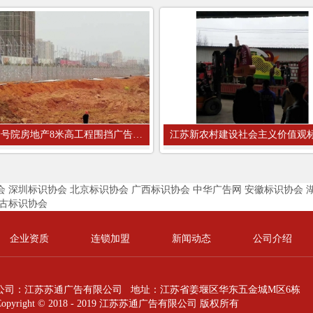
中梁一号院房地产8米高工程围挡广告牌...
江苏新农村建设社会主义价值观
会
深圳标识协会
北京标识协会
广西标识协会
中华广告网
安徽标识协会
古标识协会
企业资质
连锁加盟
新闻动态
公司介绍
公司：江苏苏通广告有限公司 地址：江苏省姜堰区华东五金城M区6栋
Copyright © 2018 - 2019 江苏苏通广告有限公司 版权所有