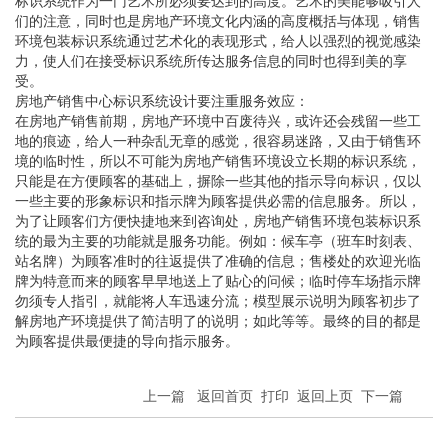
标识系统作为一门艺术所必须要达到的高度。艺术的美能够吸引人
们的注意，同时也是房地产环境文化内涵的高度概括与体现，销售
环境包装标识系统通过艺术化的表现形式，给人以强烈的视觉感染
力，使人们在接受标识系统所传达服务信息的同时也得到美的享
受。
房地产销售中心标识系统设计要注重服务效应：
在房地产销售前期，房地产环境中百废待兴，或许还会残留一些工
地的痕迹，给人一种杂乱无章的感觉，很容易迷路，又由于销售环
境的临时性，所以不可能为房地产销售环境设立长期的标识系统，
只能是在方便顾客的基础上，摒除一些其他的指示导向标识，仅以
一些主要的形象标识和指示牌为顾客提供必需的信息服务。所以，
为了让顾客们方便快捷地来到咨询处，房地产销售环境包装标识系
统的最为主要的功能就是服务功能。例如：候车亭（班车时刻表、
站名牌）为顾客准时的往返提供了准确的信息；售楼处的欢迎光临
牌为特意而来的顾客早早地送上了贴心的问候；临时停车场指示牌
勿须专人指引，就能将人车迅速分流；模型展示说明为顾客初步了
解房地产环境提供了简洁明了的说明；如此等等。最终的目的都是
为顾客提供最便捷的导向指示服务。
上一篇
返回首页
打印
返回上页
下一篇