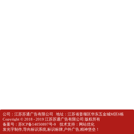
公司：江苏苏通广告有限公司 地址：江苏省姜堰区华东五金城M区6栋
Copyright © 2018 - 2019 江苏苏通广告有限公司 版权所有
备案号：
苏ICP备14050897号-9
技术支持：
网站优化
发光字
制作,导向标识系统,
标识标牌
,户外广告,
精神堡垒
！