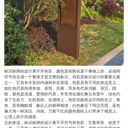
标识标牌的设计离不开色彩，颜色是依附在某个事物上的，必须同
符号组合成一个整体才是完整的标识，色彩是标识设计的重要元素
之一，它具有丰富的内涵和外在表现，色彩具有不同的表达意义，
如红色代表热情奔放、喜悦、庆典，而灰色代表消极、深沉、阴
暗，紫色是浪漫、爱情的代表，常常用在婚礼舞台布置中，绿色代
表了生命力、生机勃勃。在感情上，色彩也能表达不同的含义，黄
色，富有幽默感，象征人的精神领域，白色象征了纯洁无瑕，蓝色
像大海一样深沉、内敛。万紫千红的颜色都给人们带来了视觉上、
心理上的不同感受。
总的来说，标识标牌的设计离不开符号和色彩，它集审美、创意于